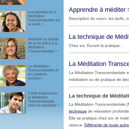
Apprendre à méditer 
Les bienfaits de la
Méditation
Description du cours, les tarifs
Transcendantale sur
la santé
>
La technique de Médi
Améliorer la qualité
de la vie grâce à la
Chez soi. Durant la pratique…
Méditation
Transcendantale
>
La Méditation Transce
La Méditation
Transcendantale et
La Méditation Transcendantale se
les relations
sociales
>
méditation ou de pratique de d
Clarté d'esprit avec
La technique de Méditat
la Méditation
Transcendantale
La Méditation Transcendantale 
chez les étudiants
>
technique
de relaxation profonde
Elle se pratique chez soi, le mati
séance.
Différente de toute autr