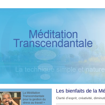
Méditation
Transcendantale
La technique simple et naturelle…
Les bienfaits de la M
La Méditation
Transcendantale
Clarté d'esprit, créativité, dimin
pour la gestion du
stress au travail
>